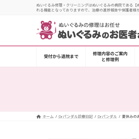
コ
ナ
ぬいぐるみ修理・クリーニングはぬいぐるみの病院である【
れる機能となっておりますので、治療の進捗報告や保護者様
ン
ビ
テ
ゲ
ン
ー
ツ
シ
へ
ョ
ス
ン
修理内容のご案内
キ
に
受付から退院まで
と修理例
ッ
移
プ
動
ホーム
Drパンダル診療日記
Drパンダル
夏休みの