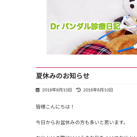
夏休みのお知らせ
最
2018年8月10日
2018年8月10日
終
更
皆様こんにちは！
新
日
時
今日からお盆休みの方も多いと思います。
: