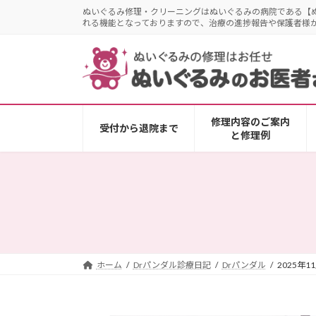
コ
ナ
ぬいぐるみ修理・クリーニングはぬいぐるみの病院である【
れる機能となっておりますので、治療の進捗報告や保護者様
ン
ビ
テ
ゲ
ン
ー
ツ
シ
へ
ョ
ス
ン
修理内容のご案内
キ
に
受付から退院まで
と修理例
ッ
移
プ
動
ホーム
Drパンダル診療日記
Drパンダル
2025年