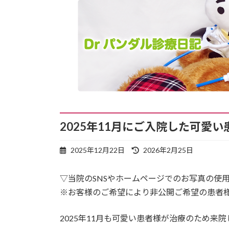
2025年11月にご入院した可愛
最
2025年12月22日
2026年2月25日
終
更
▽当院のSNSやホームページでのお写真の使
新
日
※お客様のご希望により非公開ご希望の患者
時
:
2025年11月も可愛い患者様が治療のため来